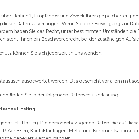
nft über Herkunft, Empfänger und Zweck Ihrer gespeicherten pe
dieser Daten zu verlangen. Wenn Sie eine Einwilligung zur Date
Außerdem haben Sie das Recht, unter bestimmten Umständen die 
n steht Ihnen ein Beschwerderecht bei der zuständigen Aufsic
utz können Sie sich jederzeit an uns wenden.
 statistisch ausgewertet werden. Das geschieht vor allem mit
men finden Sie in der folgenden Datenschutzerklärung.
xternes Hosting
 gehostet (Hoster). Die personenbezogenen Daten, die auf diese
 um IP-Adressen, Kontaktanfragen, Meta- und Kommunikationsdat
bsite generiert werden, handeln.