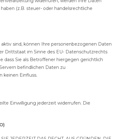
tenverarbeitung widerrufen, werden Ihre Daten
haben (z.B. steuer- oder handelsrechtliche
s aktiv sind, können Ihre personenbezogenen Daten
er Drittstaat im Sinne des EU- Datenschutzrechts
dass Sie als Betroffener hiergegen gerichtlich
Servern befindlichen Daten zu
 keinen Einfluss.
lte Einwilligung jederzeit widerrufen. Die
O)
SIE JEDERZEIT DAS RECHT, AUS GRÜNDEN, DIE