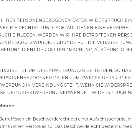
G IHRER PERSONENBEZOGENEN DATEN WIDERSPRUCH EINZU
EWEILIGE RECHTSGRUNDLAGE, AUF DENEN EINE VERARBEI
RUCH EINLEGEN, WERDEN WIR IHRE BETROFFENEN PER
NGENDE SCHUTZWÜRDIGE GRÜNDE FÜR DIE VERARBEITUNG 
RBEITUNG DIENT DER GELTENDMACHUNG, AUSÜBUNG OD
RBEITET, UM DIREKTWERBUNG ZU BETREIBEN, SO HABE
 PERSONENBEZOGENER DATEN ZUM ZWECKE DERARTIGER W
REKTWERBUNG IN VERBINDUNG STEHT. WENN SIE WIDERS
E DER DIREKTWERBUNG VERWENDET (WIDERSPRUCH NACH 
ehörde
etroffenen ein Beschwerderecht bei einer Aufsichtsbehörde, in
 mutmaßlichen Verstoßes zu. Das Beschwerderecht besteht unbes