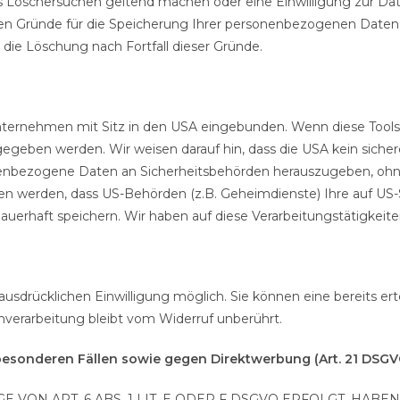
es Löschersuchen geltend machen oder eine Einwilligung zur Da
igen Gründe für die Speicherung Ihrer personenbezogenen Daten 
 die Löschung nach Fortfall dieser Gründe.
nternehmen mit Sitz in den USA eingebunden. Wenn diese Tool
egeben werden. Wir weisen darauf hin, dass die USA kein sicher
enbezogene Daten an Sicherheitsbehörden herauszugeben, ohne 
en werden, dass US-Behörden (z.B. Geheimdienste) Ihre auf US-
rhaft speichern. Wir haben auf diese Verarbeitungstätigkeiten
usdrücklichen Einwilligung möglich. Sie können eine bereits ertei
verarbeitung bleibt vom Widerruf unberührt.
esonderen Fällen sowie gegen Direktwerbung (Art. 21 DSGV
ON ART. 6 ABS. 1 LIT. E ODER F DSGVO ERFOLGT, HABEN 