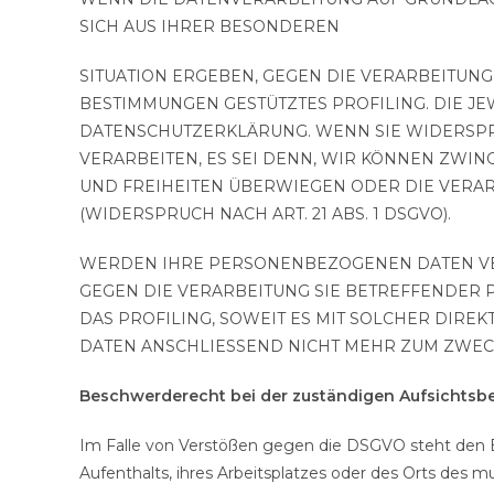
SICH AUS IHRER BESONDEREN
SITUATION ERGEBEN, GEGEN DIE VERARBEITUN
BESTIMMUNGEN GESTÜTZTES PROFILING. DIE J
DATENSCHUTZERKLÄRUNG. WENN SIE WIDERSP
VERARBEITEN, ES SEI DENN, WIR KÖNNEN ZWI
UND FREIHEITEN ÜBERWIEGEN ODER DIE VERA
(WIDERSPRUCH NACH ART. 21 ABS. 1 DSGVO).
WERDEN IHRE PERSONENBEZOGENEN DATEN VERA
GEGEN DIE VERARBEITUNG SIE BETREFFENDER
DAS PROFILING, SOWEIT ES MIT SOLCHER DI
DATEN ANSCHLIESSEND NICHT MEHR ZUM ZWECK
Beschwerderecht bei der zuständigen Aufsichtsb
Im Falle von Verstößen gegen die DSGVO steht den B
Aufenthalts, ihres Arbeitsplatzes oder des Orts des